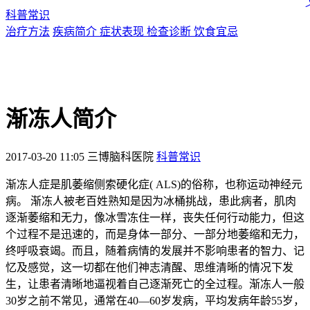
科普常识
治疗方法
疾病简介
症状表现
检查诊断
饮食宜忌
渐冻人简介
2017-03-20 11:05
三博脑科医院
科普常识
渐冻人症是肌萎缩侧索硬化症( ALS)的俗称，也称运动神经元
病。 渐冻人被老百姓熟知是因为冰桶挑战，患此病者，肌肉
逐渐萎缩和无力，像冰雪冻住一样，丧失任何行动能力，但这
个过程不是迅速的，而是身体一部分、一部分地萎缩和无力，
终呼吸衰竭。而且，随着病情的发展并不影响患者的智力、记
忆及感觉，这一切都在他们神志清醒、思维清晰的情况下发
生，让患者清晰地逼视着自己逐渐死亡的全过程。渐冻人一般
30岁之前不常见，通常在40—60岁发病，平均发病年龄55岁，