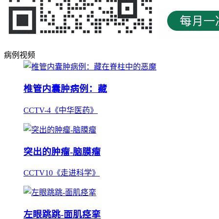
病例视频
椎管内囊肿病例：藏
CCTV-4《中华医药》
突出的肿瘤-脑膜瘤
CCTV10《走进科学》
左眼跳跳-面肌痉挛